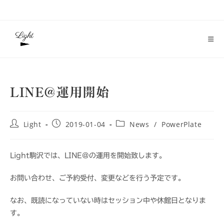
コ
ン
テ
ン
ツ
へ
ス
LINE@運用開始
キ
ッ
プ
投
投
投
Light
2019-01-04
News
/
PowerPlate
稿
稿
稿
者:
公
カ
開
テ
Light駒沢では、LINE@の運用を開始致します。
日:
ゴ
リ
お問い合わせ、ご予約受付、変更などを行う予定です。
ー:
なお、既読になっていない時はセッション中や休館日となりま
す。