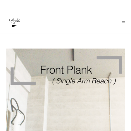
コ
ン
テ
ン
ツ
へ
ス
キ
ッ
プ