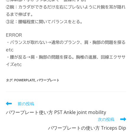
②腕：カラダができるだけ左右にブレないように片腕を耳が隠れ
るまで伸ばす。
③足：腰幅程度に開いてバランスをとる。
ERROR
・バランスが取れない→通常のプランク、肩・胸部の問題を探る
etc
・腰が反る→肩・胸部の問題を探る。胸椎の進展、回線エクササ
イズetc
タグ
:
POWERPLATE
,
パワープレート
前の投稿
そ
の
パワープレート使い方 PST Ankle joint mobility
他
次の投稿
の
記
パワープレートの使い方 Triceps Dip
事