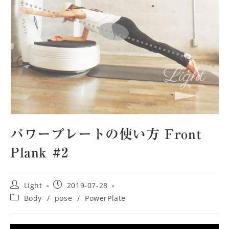
パワープレートの使い方 Front
Plank #2
投
投
Light
2019-07-28
稿
稿
投
Body
/
pose
/
PowerPlate
者:
公
稿
開
カ
日:
テ